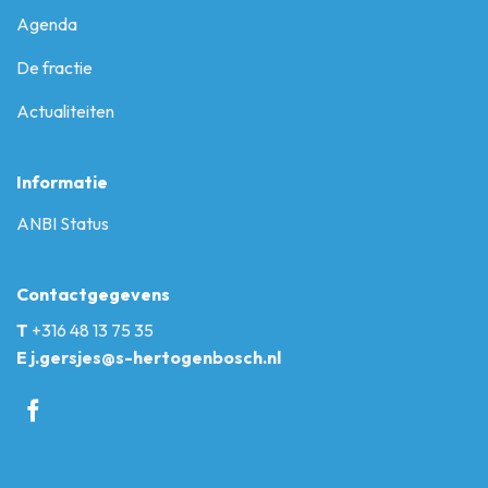
Agenda
De fractie
Actualiteiten
Informatie
ANBI Status
Contactgegevens
T
+316 48 13 75 35
E
j.gersjes@s-hertogenbosch.nl