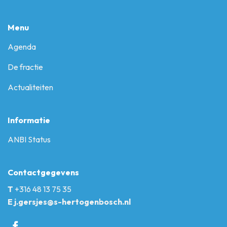
Menu
Agenda
De fractie
Actualiteiten
Informatie
ANBI Status
Contactgegevens
T
+316 48 13 75 35
E
j.gersjes@s-hertogenbosch.nl